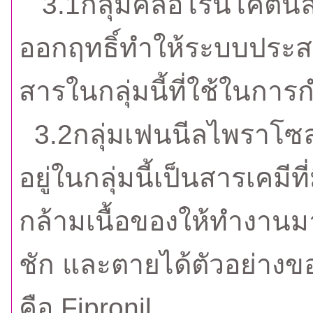
3.1กลุ่มคลอโรนิโคตินิล(
ออกฤทธิ์ทำให้ระบบประส
สารในกลุ่มนี้ที่ใช้ในกา
3.2กลุ่มเฟนนีลไพราโซล(
อยู่ในกลุ่มนี้เป็นสารเคม
กล้ามเนื้อของให้ทำงานม
ชัก และตายได้ตัวอย่างขอ
คือ Fipronil