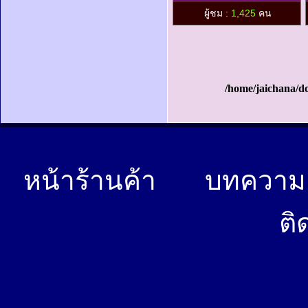
ผู้ชม :
1,425
คน
/home/jaichana/d
หน้าร้านค้า
บทควา
ติ