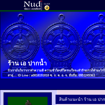
ร้าน เอ ปากน้ำ
ถ้าเรามั่นใจว่าเราทำความดี ความชั่วใดๆที่ใครจงใจจะทำร้ายเราก็ทำอะไรไม
สาธุ.... ID Line : a0818191818 ซ. ถ. ต. อ. จ. มือถือ: 0951245363
สินค้าแนะนำ ร้าน เอ ปาก