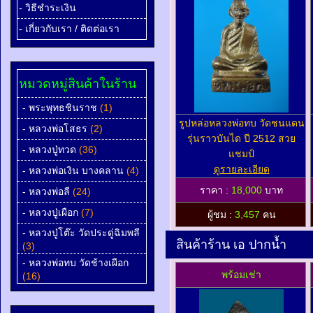
- วิธีชำระเงิน
- เกี่ยวกับเรา / ติดต่อเรา
หมวดหมู่สินค้าในร้าน
- พระพุทธชินราช
(1)
รูปหล่อหลวงพ่อทบ วัดชนแดน
- หลวงพ่อโสธร
(2)
รุ่นราวบันได ปี 2512 สวย
- หลวงปู่ทวด
(36)
แชมป์
ดูรายละเอียด
- หลวงพ่อเงิน บางคลาน
(4)
ราคา :
18,000
บาท
- หลวงพ่อลี
(24)
- หลวงปู่เผือก
(7)
ผู้ชม :
3,457
คน
- หลวงปู่โต๊ะ วัดประดู่ฉิมพลี
สินค้าร้าน เอ ปากน้ำ
(3)
- หลวงพ่อทบ วัดช้างเผือก
พร้อมเช่า
(16)