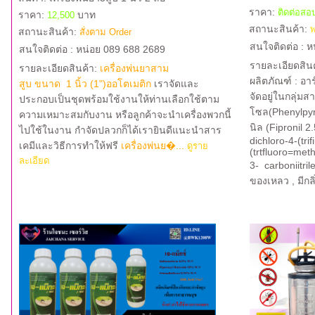
ราคา:
ติดต่อส
ราคา:
บาท
12,500
สถานะสินค้า:
พ
สถานะสินค้า:
สั่งตาม Order
สนใจติดต่อ : 
สนใจติดต่อ : หน่อย 089 688 2689
รายละเอียดสิน
รายละเอียดสินค้า:
เครื่องพ่นยาสาม
ผลิตภัณฑ์ : อ
สูบ ขนาด 1 นิ้ว (1")ออโตเมติก
เราจัดและ
จัดอยู่ในกลุ่ม
ประกอบเป็นชุดพร้อมใช้งานให้ท่านเลือกใช้ตาม
โซล(Phenylpyr
ความเหมาะสมกับงาน หรือลูกค้าจะนำเครื่องพวกนี้
นิล (Fipronil 2
ไปใช้ในงาน กำจัดปลวกก็ได้เรายินดีแนะนำสาร
dichloro-4-(tri
เคมีและวิธีการทำให้ฟรี
เครื่องพ่นย�...
ดูราย
(trtfluoro=meth
ละเอียด
3- carboniitri
ของเหลว , มีกลิ