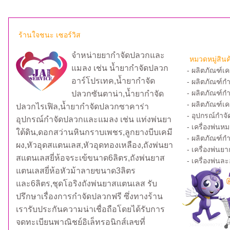
ร้านใจชนะ เซอร์วิส
จำหน่ายยากำจัดปลวกและ
หมวดหมู่สินค
แมลง เช่น น้ำยากำจัดปลวก
- ผลิตภัณฑ์เ
อาร์โปรเทค,น้ำยากำจัด
- ผลิตภัณฑ์ก
- ผลิตภัณฑ์กำ
ปลวกซันตาน่า,น้ำยากำจัด
- ผลิตภัณฑ์เ
ปลวกไรเฟิล,น้ำยากำจัดปลวกซาคาร่า
- อุปกรณ์กำ
อุปกรณ์กำจัดปลวกและแมลง เช่น แท่งพ่นยา
- เครื่องพ่นห
ใต้ดิน,ดอกสว่านหินกราบเพชร,ลูกยางบีบเคมี
- ผลิตภัณฑ์กำ
ผง,หัวอุดสแตนเลส,หัวอุดทองเหลือง,ถังพ่นยา
- เครื่องพ่น
สแตนเลสยี่ห้อจระเข้ขนาด6ลิตร,ถังพ่นยาส
- เครื่องพ่น
แตนเลสยี่ห้อหัวม้าลายขนาด3ลิตร
และ6ลิตร,ชุดโอริงถังพ่นยาสแตนเลส รับ
ปรึกษาเรื่องการกำจัดปลวกฟรี ซึ่งทางร้าน
เรารับประกันความน่าเชื่อถือโดยได้รับการ
จดทะเบียนพาณิชย์อิเล็ทรอนิกส์เลขที่