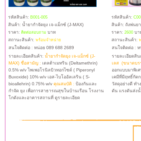
รหัสสินค้า:
รหัสสินค้า:
B001-005
C00
สินค้า:
น้ำยากำจัดยุง เจ-แม็กซ์ (J-MAX)
สินค้า:
ถังพ่นย
ราคา:
บาท
ราคา:
บา
ติดต่อสอบถาม
2600
สถานะสินค้า:
สถานะสินค้า:
พร้อมจำหน่าย
พ
สนใจติดต่อ : หน่อย 089 688 2689
สนใจติดต่อ : 
รายละเอียดสินค้า:
น้ำยากำจัดยุง เจ-แม็กซ์ (J-
รายละเอียดสิน
MAX)
ชื่อสามัญ :
เดลต้าเมทริน (Deltamethrin)
เลส (ขนาดบรรจ
0.5% w/v ไพเพอโรนิลบิวทอกไซด์ ( Piperonyl
ออกแบบมาพิเศ
Buxoxide) 10% w/v เอส-ไบโออัลเลริน ( S-
เคมีที่มีฤทธิ์ก
bioallehrin) 0.75% w/v
คุณสมบัติ :
ป้องกันและ
วัสดุอย่างดี ท
กำจัด ยุง เพื่อการสาธารณสุขในบ้านเรือน โรงงาน
ดัน แรงดันส่งน
โกดังและอาคารสถานที่
ดูรายละเอียด