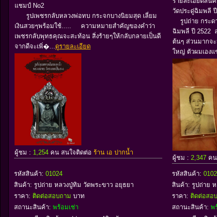
รายละเอียดสินค้
แชมป์ No2
วัดประดู่ฉิมพลี ป
รูปเพชรกลับหลวงพ่อทบ กระจกบางนิยมสุด เลี่ยม
รูปถ่าย กระดาษห
เงินสวยๆพร้อมใช้..... ความหมายสำคัญของคำว่า
ฉิมพลี ปี 2522
เพชรกลับพุทธคุณจะสะท้อน สิ่งร้ายๆให้กลับกลายเป็นดี
ต้นๆ ส่วนมากจะห
จากดีจะเพิ่�...
ดูรายละเอียด
ใหญ่ ตัวผมเองแข
ผู้ชม :
1,254
คน สนใจติดต่อ
ร้าน เอ ปากน้ำ
ผู้ชม :
2,347
คน
รหัสสินค้า:
01024
รหัสสินค้า:
0102
สินค้า:
รูปถ่าย หลวงปู่ทิม วัดพระขาว อยุธยา
สินค้า:
รูปถ่าย 
ราคา:
ติดต่อสอบถาม
บาท
ราคา:
ติดต่อส
สถานะสินค้า:
พร้อมเช่า
สถานะสินค้า:
พร