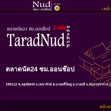
หน้
l
ตลาดนัด24 ชม.ออนช๊อป
199/112 ซ.จตุรมิตร9 ถ.เทพารักษ์ ต.บางพลีใหญ่ อ.บางพลี จ.สมุทรปราการ 
หน้าห