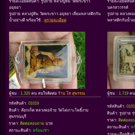
รายละเอียดสินค้า: รูปถ่าย หลวงปู่ทิม วัดพระขาว
รายละเอียดสินค้
อยุธยา
นครสววรรค์
รูปถ่าย หลวงปู่ทิม วัดพระขาว อยุธยา เลี่ยมพลาสติกกัน
รูปถ่าย หลวงพ่อ
น้ำอย่างดี พร้อมใช้...
ดูรายละเอียด
พลาสติกกันน้ำอย่
ผู้ชม :
1,320
คน สนใจติดต่อ
ร้าน โส สุพรรณ
ผู้ชม :
1,719
คน
รหัสสินค้า:
01019
รหัสสินค้า:
0101
สินค้า:
ล๊อกเก็ต หลวงพ่อจ้าย วัดไผ่เกาะโพธิ์งาม
สินค้า:
รูปถ่าย ร
สุพรรณบุรี
ราคา:
ติดต่อส
ราคา:
ติดต่อสอบถาม
บาท
สถานะสินค้า:
พร
สถานะสินค้า:
พร้อมเช่า
รายละเอียดสินค้า