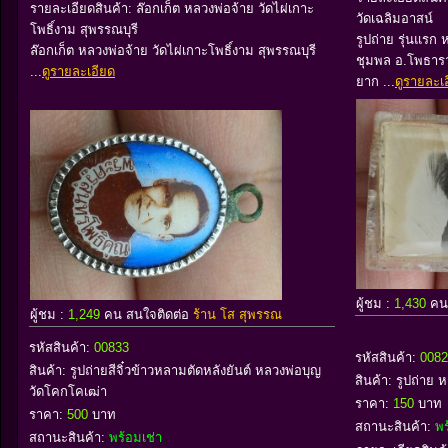
รายละเอียดสินค้า: ล๊อกเก็ต หลวงพ่อจ้าย วัดไผ่เกาะ
วัดเฉลิมอาสน์
โพธิ์งาม สุพรรณบุรี
รูปถ่าย รุ่นแรก 
ล๊อกเก็ต หลวงพ่อจ้าย วัดไผ่เกาะโพธิ์งาม สุพรรณบุรี
ชุมพล อ.โพธารา
...
ดูรายละเอียด
ยาก ...
ดูรายละเ
ผู้ชม :
1,430
คน
ผู้ชม :
1,249
คน สนใจติดต่อ
ร้าน โส สุพรรณ
รหัสสินค้า:
00833
รหัสสินค้า:
0082
สินค้า:
รูปถ่ายสีจิ๋วข้าวหลามตัดหลังยันต์ หลวงพ่อบุญ
สินค้า:
รูปถ่าย 
วัดโคกโคเฒ่า
ราคา:
150
บาท
ราคา:
500
บาท
สถานะสินค้า:
พร
สถานะสินค้า:
พร้อมเช่า